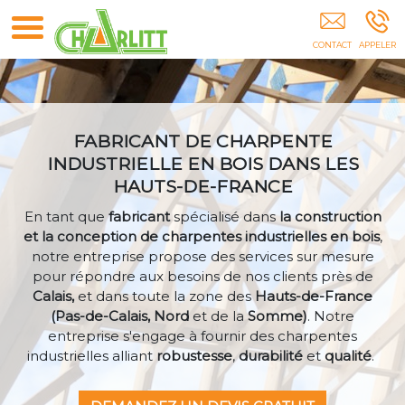
CHARLITT - Charpente Du Littoral Guines Calais
Boulogne-Sur-Mer Arras Lens Liévin Béthune
Hauts-De-France
FABRICANT DE CHARPENTE
INDUSTRIELLE EN BOIS DANS LES
HAUTS-DE-FRANCE
En tant que
fabricant
spécialisé dans
la construction
et la conception de charpentes industrielles en bois
,
notre entreprise propose des services sur mesure
pour répondre aux besoins de nos clients près de
Calais,
et dans toute la zone des
Hauts-de-France
(Pas-de-Calais, Nord
et de la
Somme)
. N
otre
entreprise
s'engage à fournir des charpentes
industrielles alliant
robustesse
,
durabilité
et
qualité
.