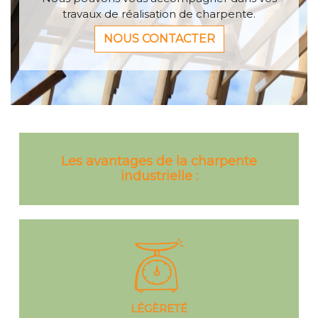
travaux
de réalisation de charpente.
NOUS CONTACTER
Les avantages de la charpente
industrielle :
LÉGÈRETÉ