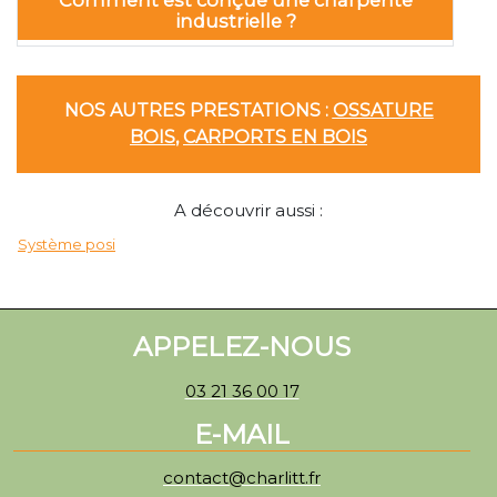
industrielle ?
NOS AUTRES PRESTATIONS :
OSSATURE
BOIS
,
CARPORTS EN BOIS
A découvrir aussi :
Système posi
APPELEZ-NOUS
03 21 36 00 17
E-MAIL
contact@charlitt.fr