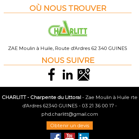
O
Ù
NOUS TROUVER
ZAE Moulin à Huile, Route d'Ardres 62 340 GUINES
NOUS SUIVRE
CHARLITT - Charpente du Littoral
- Zae Moulin à Huile rte
d'Ardres 62340 GUINES -
03 21 36 00 17
-
phd.charlitt@gmail.com
Obtenir un devis